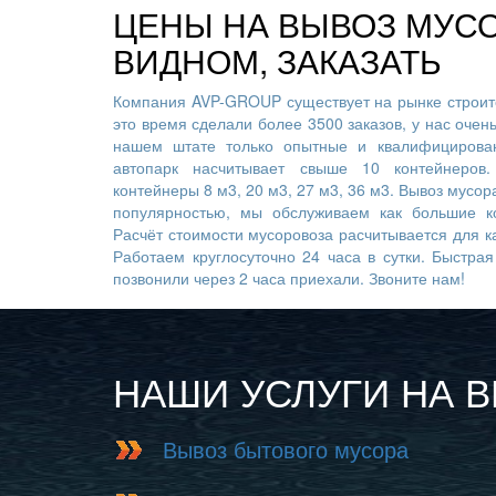
ЦЕНЫ НА ВЫВОЗ МУСО
ВИДНОМ, ЗАКАЗАТЬ
Компания AVP-GROUP существует на рынке строите
это время сделали более 3500 заказов, у нас очен
нашем штате только опытные и квалифицирован
автопарк насчитывает свыше 10 контейнеров
контейнеры 8 м3, 20 м3, 27 м3, 36 м3. Вывоз мусо
популярностью, мы обслуживаем как большие к
Расчёт стоимости мусоровоза расчитывается для к
Работаем круглосуточно 24 часа в сутки. Быстра
позвонили через 2 часа приехали. Звоните нам!
НАШИ УСЛУГИ НА 
Вывоз бытового мусора