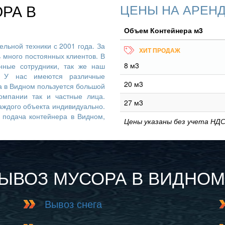
РА В
ЦЕНЫ НА АРЕНД
Объем Контейнера м3
льной техники с 2001 года. За
ь много постоянных клиентов. В
8 м3
ные сотрудники, так же наш
. У нас имеются различные
20 м3
ра в Видном пользуется большой
омпании так и частные лица.
27 м3
аждого объекта индивидуально.
я подача контейнера в Видном,
Цены указаны без учета НДС
ВЫВОЗ МУСОРА В ВИДНОМ
Вывоз снега