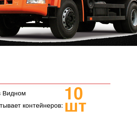
10
в Видном
шт
тывает контейнеров: